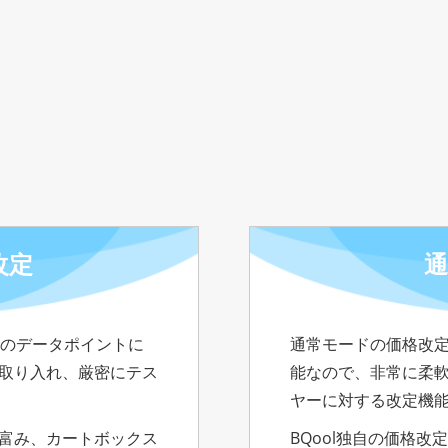
改定
通
のデータポイントに
通常モードの価格改
を取り入れ、厳密にテス
能なので、非常に柔
ヤーに対する改定機
に富み、カートボックス
BQool独自の価格