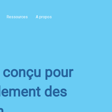
Ressources
A propos
n conçu pour
ndement des
n