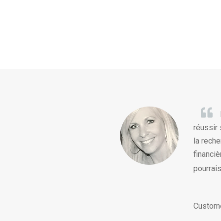
réussir
la reche
financi
pourrais
Custome