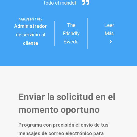
todo el mundo!
Maureen Frey
The
Leer
Administrador
Friendly
Más
de servicio al
Swede
cliente
Enviar la solicitud en el
momento oportuno
Programa con precisión el envío de tus
mensajes de correo electrónico para